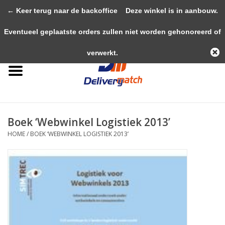
← Keer terug naar de backoffice
Deze winkel is in aanbouw.
0 Artikelen - €0,00
Eventueel geplaatste orders zullen niet worden gehonoreerd of
Home
verwerkt.
Computers
Huishoudelijk
Boek ‘Webwinkel Logistiek 2013’
Meubels
HOME
/
BOEK ‘WEBWINKEL LOGISTIEK 2013’
Boeken